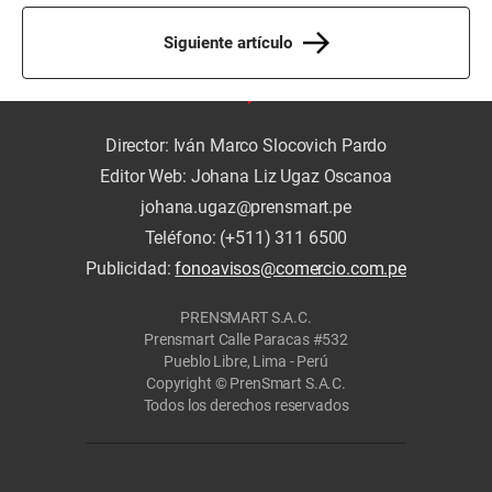
Siguiente artículo
Director: Iván Marco Slocovich Pardo
Editor Web: Johana Liz Ugaz Oscanoa
johana.ugaz@prensmart.pe
Teléfono: (+511) 311 6500
Publicidad:
fonoavisos@comercio.com.pe
PRENSMART S.A.C.
Prensmart Calle Paracas #532
Pueblo Libre, Lima - Perú
Copyright © PrenSmart S.A.C.
Todos los derechos reservados