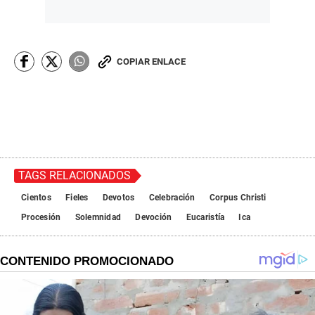
COPIAR ENLACE
TAGS RELACIONADOS
Cientos
Fieles
Devotos
Celebración
Corpus Christi
Procesión
Solemnidad
Devoción
Eucaristía
Ica