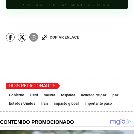
📍 NOTICIAS · POLÍTICA · MUNDO· ACTUALIDAD
COPIAR ENLACE
TAGS RELACIONADOS
Gobierno
Perú
saluda
respalda
acuerdo de paz
paz
Estados Unidos
Irán
impacto global
importante paso