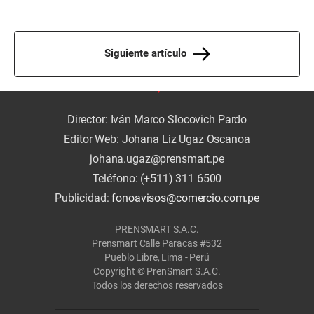
Siguiente artículo
Director: Iván Marco Slocovich Pardo
Editor Web: Johana Liz Ugaz Oscanoa
johana.ugaz@prensmart.pe
Teléfono: (+511) 311 6500
Publicidad:
fonoavisos@comercio.com.pe
PRENSMART S.A.C.
Prensmart Calle Paracas #532
Pueblo Libre, Lima - Perú
Copyright © PrenSmart S.A.C.
Todos los derechos reservados