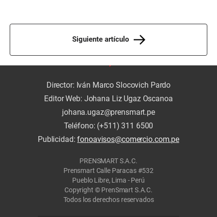
Siguiente artículo
Director: Iván Marco Slocovich Pardo
Editor Web: Johana Liz Ugaz Oscanoa
johana.ugaz@prensmart.pe
Teléfono: (+511) 311 6500
Publicidad:
fonoavisos@comercio.com.pe
PRENSMART S.A.C.
Prensmart Calle Paracas #532
Pueblo Libre, Lima - Perú
Copyright © PrenSmart S.A.C.
Todos los derechos reservados