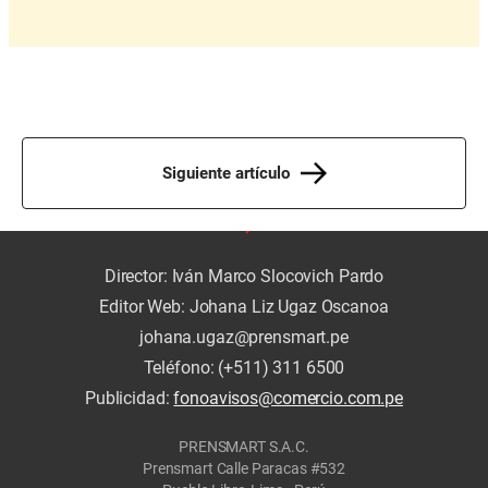
Siguiente artículo
Director: Iván Marco Slocovich Pardo
Editor Web: Johana Liz Ugaz Oscanoa
johana.ugaz@prensmart.pe
Teléfono: (+511) 311 6500
Publicidad:
fonoavisos@comercio.com.pe
PRENSMART S.A.C.
Prensmart Calle Paracas #532