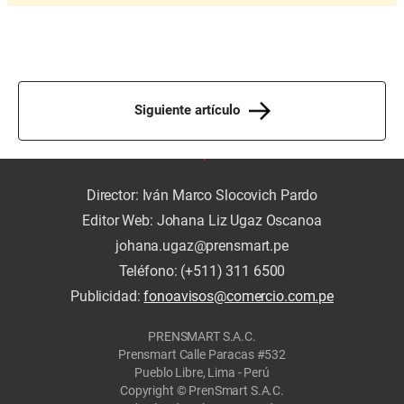
Siguiente artículo
Director: Iván Marco Slocovich Pardo
Editor Web: Johana Liz Ugaz Oscanoa
johana.ugaz@prensmart.pe
Teléfono: (+511) 311 6500
Publicidad:
fonoavisos@comercio.com.pe
PRENSMART S.A.C.
Prensmart Calle Paracas #532
Pueblo Libre, Lima - Perú
Copyright © PrenSmart S.A.C.