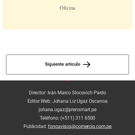
Siguiente artículo
Director: Iván Marco Slocovich Pardo
Editor Web: Johana Liz Ugaz Oscanoa
johana.ugaz@prensmart.pe
Teléfono: (+511) 311 6500
Publicidad:
fonoavisos@comercio.com.pe