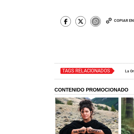
COPIAR E
TAGS RELACIONADOS
La O