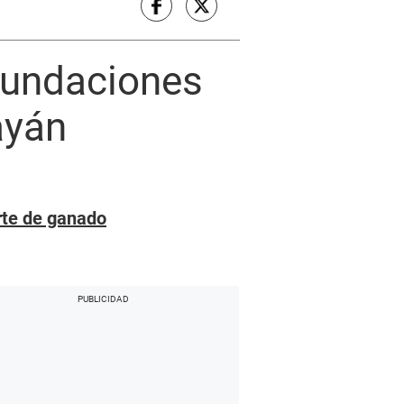
inundaciones
ayán
rte de ganado