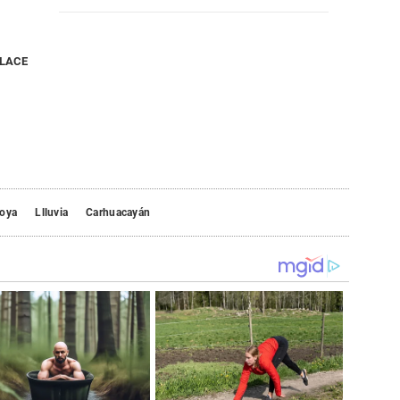
NLACE
roya
Llluvia
Carhuacayán