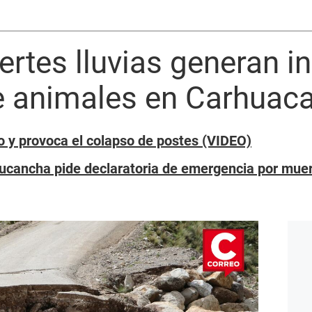
ertes lluvias generan 
e animales en Carhuac
o y provoca el colapso de postes (VIDEO)
tucancha pide declaratoria de emergencia por mue