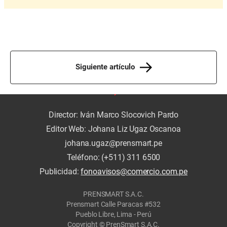
Siguiente artículo
Director: Iván Marco Slocovich Pardo
Editor Web: Johana Liz Ugaz Oscanoa
johana.ugaz@prensmart.pe
Teléfono: (+511) 311 6500
Publicidad:
fonoavisos@comercio.com.pe
PRENSMART S.A.C.
Prensmart Calle Paracas #532
Pueblo Libre, Lima - Perú
Copyright © PrenSmart S.A.C.