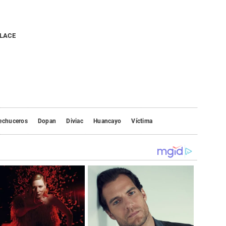
NLACE
lechuceros
Dopan
Diviac
Huancayo
Víctima