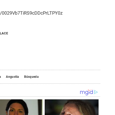
el/0029Vb7TiRS9cDDcPrLTPY0z
NLACE
a
Angustia
Búsqueda