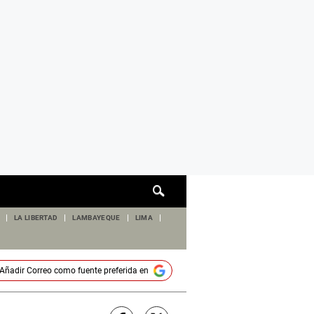
Cuadro
de
búsqueda
LA LIBERTAD
LAMBAYEQUE
LIMA
Añadir
Correo
como fuente preferida en