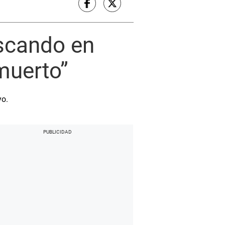
uscando en
 muerto”
yo.