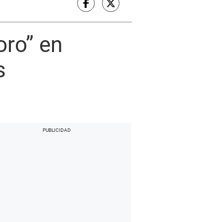
oro” en
s