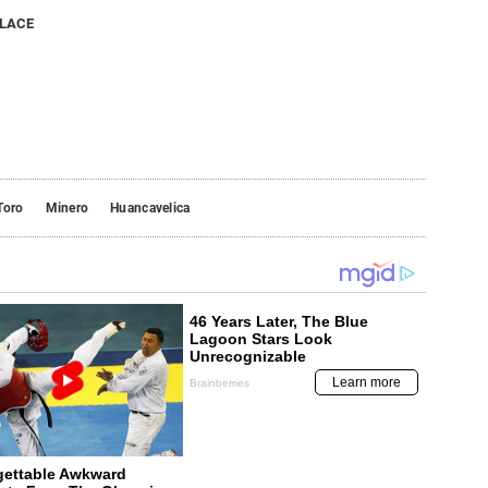
NLACE
Toro
Minero
Huancavelica