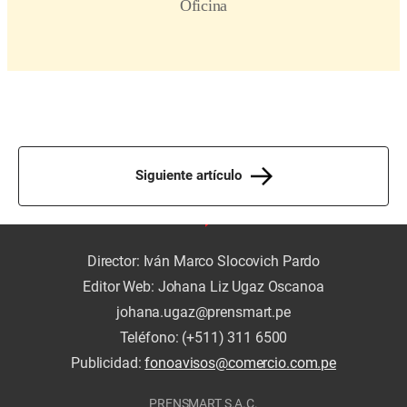
Siguiente artículo
Director: Iván Marco Slocovich Pardo
Editor Web: Johana Liz Ugaz Oscanoa
johana.ugaz@prensmart.pe
Teléfono: (+511) 311 6500
Publicidad:
fonoavisos@comercio.com.pe
PRENSMART S.A.C.