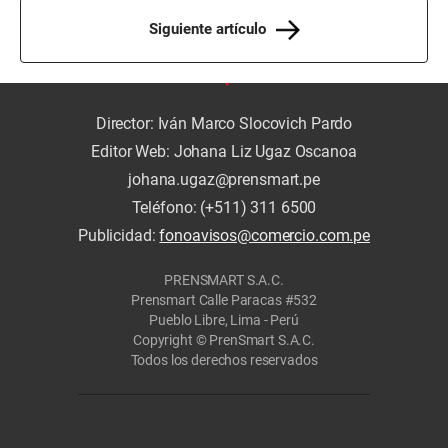
Siguiente artículo
Director: Iván Marco Slocovich Pardo
Editor Web: Johana Liz Ugaz Oscanoa
johana.ugaz@prensmart.pe
Teléfono: (+511) 311 6500
Publicidad:
fonoavisos@comercio.com.pe
PRENSMART S.A.C.
Prensmart Calle Paracas #532
Pueblo Libre, Lima - Perú
Copyright © PrenSmart S.A.C.
Todos los derechos reservados