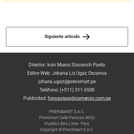
Siguiente artículo
Director: Iván Marco Slocovich Pardo
Editor Web: Johana Liz Ugaz Oscanoa
johana.ugaz@prensmart.pe
Teléfono: (+511) 311 6500
Publicidad:
fonoavisos@comercio.com.pe
PRENSMART S.A.C.
Prensmart Calle Paracas #532
Pueblo Libre, Lima - Perú
Copyright © PrenSmart S.A.C.