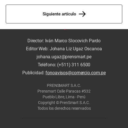
Siguiente artículo
Director: Iván Marco Slocovich Pardo
Editor Web: Johana Liz Ugaz Oscanoa
johana.ugaz@prensmart.pe
Teléfono: (+511) 311 6500
Publicidad:
fonoavisos@comercio.com.pe
PRENSMART S.A.C.
Prensmart Calle Paracas #532
Pueblo Libre, Lima - Perú
Copyright © PrenSmart S.A.C.
Todos los derechos reservados