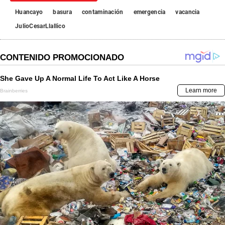
Huancayo
basura
contaminación
emergencia
vacancia
JulioCesarLlallico