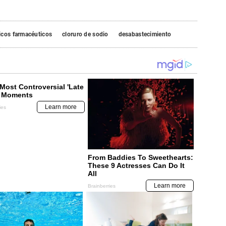
icos farmacéuticos
cloruro de sodio
desabastecimiento