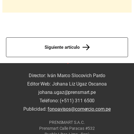
Siguiente artículo
Director: Iván Marco Slocovich Pardo
Editor Web: Johana Liz Ugaz Oscanoa
johana.ugaz@prensmart.pe
Teléfono: (+511) 311 6500
Publicidad:
fonoavisos@comercio.com.pe
PRENSMART S.A.C.
Prensmart Calle Paracas #532