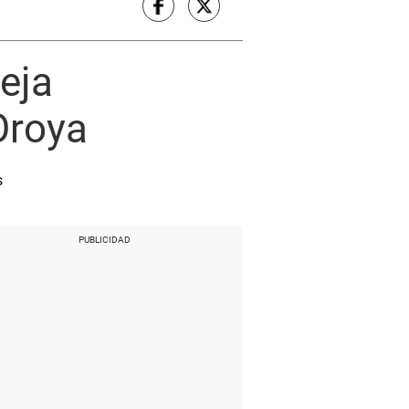
deja
Oroya
s