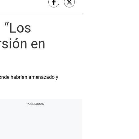
a “Los
rsión en
 donde habrían amenazado y