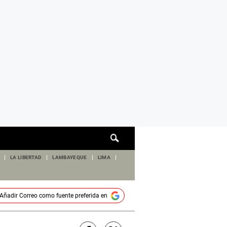
Cuadro
de
búsqueda
LA LIBERTAD
LAMBAYEQUE
LIMA
Añadir
Correo
como fuente preferida en