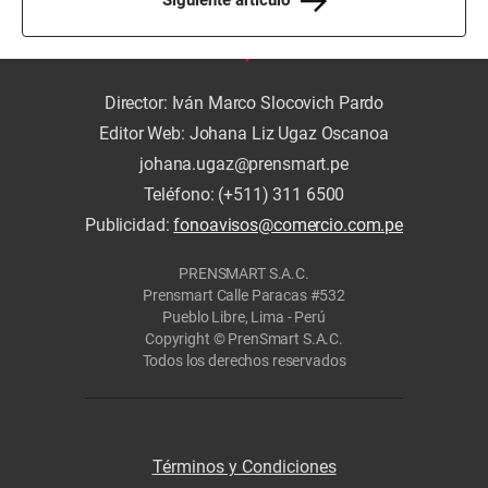
Siguiente artículo
Director: Iván Marco Slocovich Pardo
Editor Web: Johana Liz Ugaz Oscanoa
johana.ugaz@prensmart.pe
Teléfono: (+511) 311 6500
Publicidad:
fonoavisos@comercio.com.pe
PRENSMART S.A.C.
Prensmart Calle Paracas #532
Pueblo Libre, Lima - Perú
Copyright © PrenSmart S.A.C.
Todos los derechos reservados
Términos y Condiciones