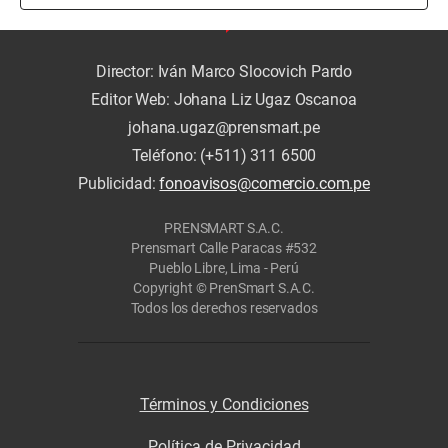
Director: Iván Marco Slocovich Pardo
Editor Web: Johana Liz Ugaz Oscanoa
johana.ugaz@prensmart.pe
Teléfono: (+511) 311 6500
Publicidad:
fonoavisos@comercio.com.pe
PRENSMART S.A.C.
Prensmart Calle Paracas #532
Pueblo Libre, Lima - Perú
Copyright © PrenSmart S.A.C.
Todos los derechos reservados
Términos y Condiciones
Política de Privacidad