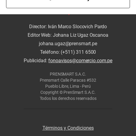
Director: Iván Marco Slocovich Pardo
Editor Web: Johana Liz Ugaz Oscanoa
johana.ugaz@prensmart.pe
Teléfono: (+511) 311 6500
Publicidad:
fonoavisos@comercio.com.pe
PRENSMART S.A.C.
Prensmart Calle Paracas #532
Pueblo Libre, Lima - Perú
Copyright © PrenSmart S.A.C.
Todos los derechos reservados
Términos y Condiciones