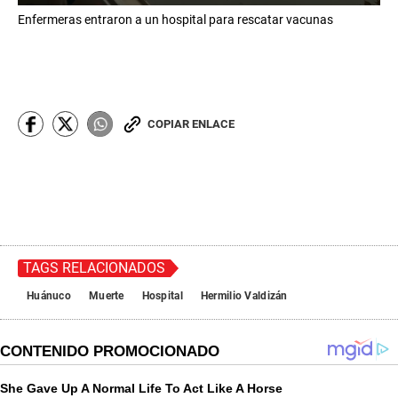
0
Enfermeras entraron a un hospital para rescatar vacunas
s
e
c
o
n
d
s
o
COPIAR ENLACE
f
2
m
i
n
u
t
e
s
,
TAGS RELACIONADOS
3
2
Huánuco
Muerte
Hospital
Hermilio Valdizán
s
e
c
o
n
d
s