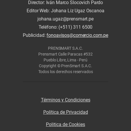
Director: Iván Marco Slocovich Pardo
Editor Web: Johana Liz Ugaz Oscanoa
johana.ugaz@prensmart.pe
Teléfono: (+511) 311 6500
Publicidad:
fonoavisos@comercio.com.pe
PRENSMART S.A.C.
Prensmart Calle Paracas #532
Pueblo Libre, Lima - Perú
Copyright © PrenSmart S.A.C.
Todos los derechos reservados
Términos y Condiciones
Política de Privacidad
Politica de Cookies