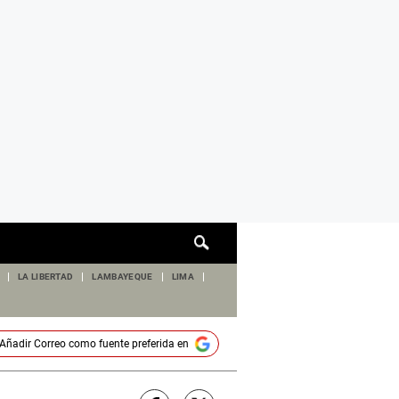
Cuadro
de
búsqueda
LA LIBERTAD
LAMBAYEQUE
LIMA
Añadir
Correo
como fuente preferida en