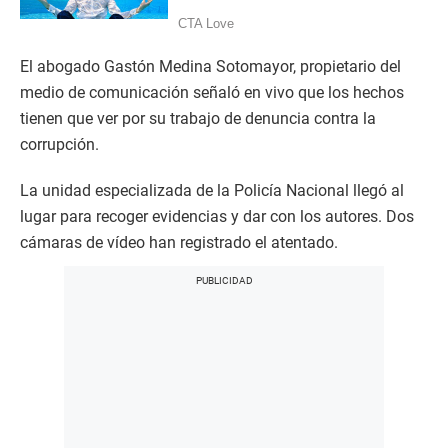
2
1
s
e
El abogado Gastón Medina Sotomayor, propietario del
c
o
medio de comunicación señaló en vivo que los hechos
n
d
tienen que ver por su trabajo de denuncia contra la
s
corrupción.
La unidad especializada de la Policía Nacional llegó al
lugar para recoger evidencias y dar con los autores. Dos
cámaras de vídeo han registrado el atentado.