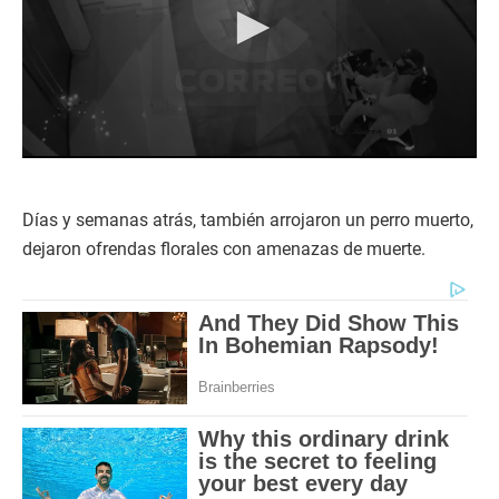
0
s
e
c
Días y semanas atrás, también arrojaron un perro muerto,
o
dejaron ofrendas florales con amenazas de muerte.
n
d
s
o
f
2
m
i
n
u
t
e
s
,