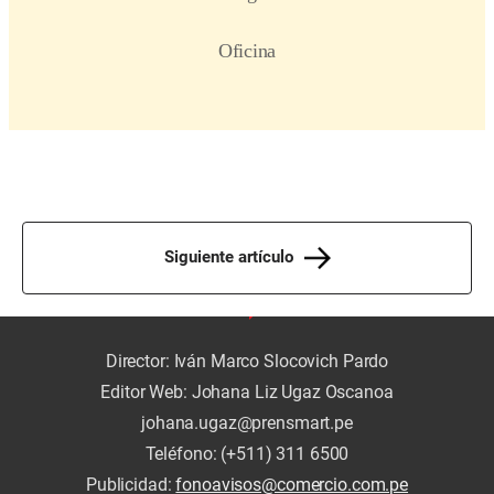
Siguiente artículo
Director: Iván Marco Slocovich Pardo
Editor Web: Johana Liz Ugaz Oscanoa
johana.ugaz@prensmart.pe
Teléfono: (+511) 311 6500
Publicidad:
fonoavisos@comercio.com.pe