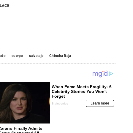
NLACE
ado
cuerpo
salvataje
Chincha Baja