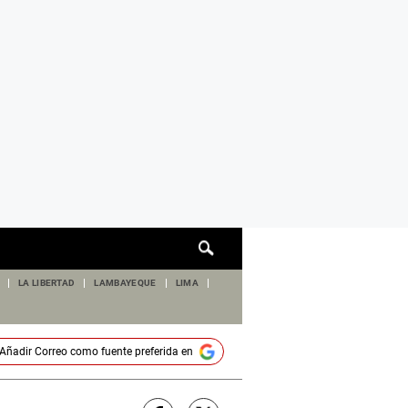
Cuadro
de
búsqueda
LA LIBERTAD
LAMBAYEQUE
LIMA
Añadir
Correo
como fuente preferida en