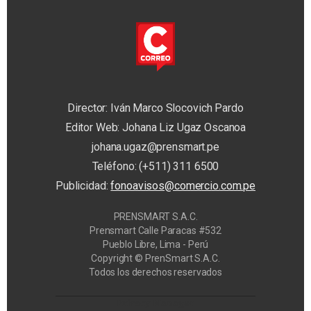
Director: Iván Marco Slocovich Pardo
Editor Web: Johana Liz Ugaz Oscanoa
johana.ugaz@prensmart.pe
Teléfono: (+511) 311 6500
Publicidad:
fonoavisos@comercio.com.pe
PRENSMART S.A.C.
Prensmart Calle Paracas #532
Pueblo Libre, Lima - Perú
Copyright © PrenSmart S.A.C.
Todos los derechos reservados
Privacy Manager