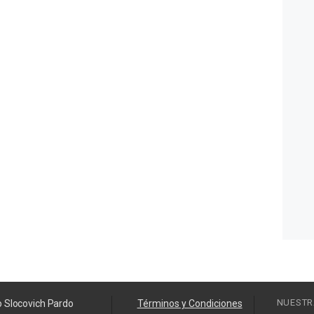
NUESTR
o Slocovich Pardo
Términos y Condiciones