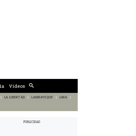
ia
Videos
Cuadro
de
búsqueda
LA LIBERTAD
LAMBAYEQUE
LIMA