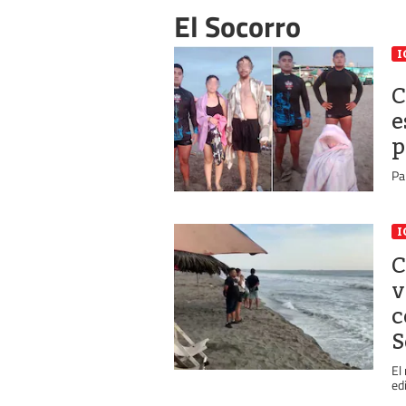
El Socorro
I
C
e
p
Pa
I
C
v
c
S
El
ed