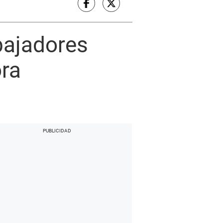
bajadores
ora