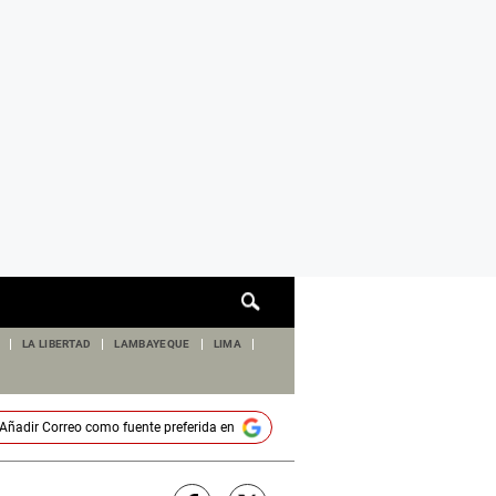
Cuadro
de
búsqueda
LA LIBERTAD
LAMBAYEQUE
LIMA
Añadir
Correo
como fuente preferida en