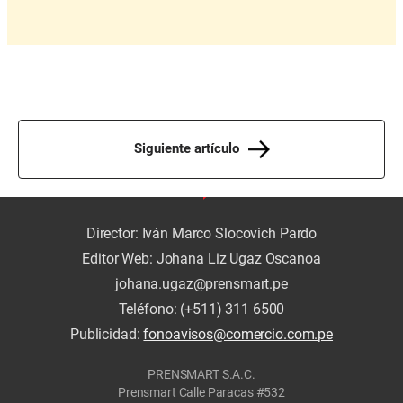
Siguiente artículo
Director: Iván Marco Slocovich Pardo
Editor Web: Johana Liz Ugaz Oscanoa
johana.ugaz@prensmart.pe
Teléfono: (+511) 311 6500
Publicidad:
fonoavisos@comercio.com.pe
PRENSMART S.A.C.
Prensmart Calle Paracas #532