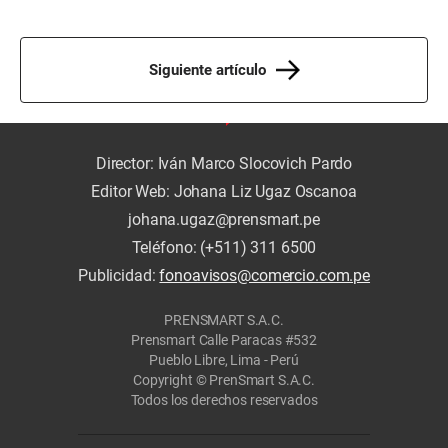
Siguiente artículo
Director: Iván Marco Slocovich Pardo
Editor Web: Johana Liz Ugaz Oscanoa
johana.ugaz@prensmart.pe
Teléfono: (+511) 311 6500
Publicidad:
fonoavisos@comercio.com.pe
PRENSMART S.A.C.
Prensmart Calle Paracas #532
Pueblo Libre, Lima - Perú
Copyright © PrenSmart S.A.C.
Todos los derechos reservados