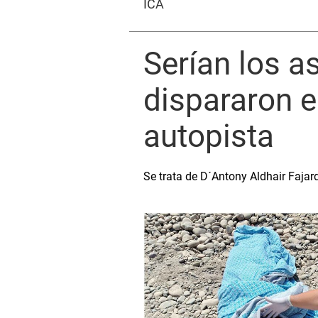
ICA
Serían los a
dispararon e
autopista
Se trata de D´Antony Aldhair Faj