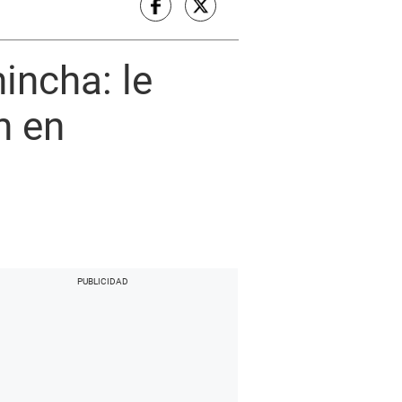
incha: le
n en