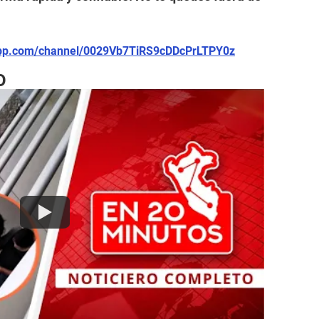
app.com/channel/0029Vb7TiRS9cDDcPrLTPY0z
O