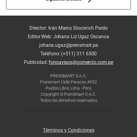
Director: Iván Marco Slocovich Pardo
Editor Web: Johana Liz Ugaz Oscanoa
johana.ugaz@prensmart.pe
Teléfono: (+511) 311 6500
Publicidad:
fonoavisos@comercio.com.pe
PRENSMART S.A.C.
Prensmart Calle Paracas #532
Pueblo Libre, Lima - Perú
Copyright © PrenSmart S.A.C.
Todos los derechos reservados
Términos y Condiciones