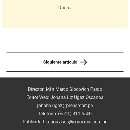
Siguiente artículo
Director: Iván Marco Slocovich Pardo
Editor Web: Johana Liz Ugaz Oscanoa
johana.ugaz@prensmart.pe
Teléfono: (+511) 311 6500
Publicidad:
fonoavisos@comercio.com.pe