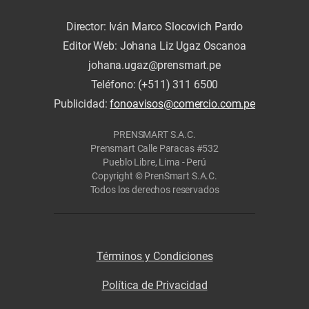
Director: Iván Marco Slocovich Pardo
Editor Web: Johana Liz Ugaz Oscanoa
johana.ugaz@prensmart.pe
Teléfono: (+511) 311 6500
Publicidad:
fonoavisos@comercio.com.pe
PRENSMART S.A.C.
Prensmart Calle Paracas #532
Pueblo Libre, Lima - Perú
Copyright © PrenSmart S.A.C.
Todos los derechos reservados
Términos y Condiciones
Política de Privacidad