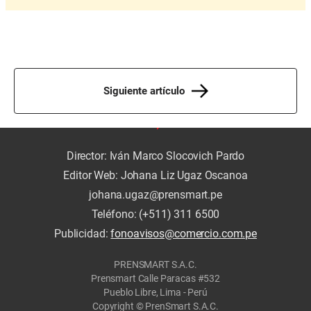
Siguiente artículo
Director: Iván Marco Slocovich Pardo
Editor Web: Johana Liz Ugaz Oscanoa
johana.ugaz@prensmart.pe
Teléfono: (+511) 311 6500
Publicidad:
fonoavisos@comercio.com.pe
PRENSMART S.A.C.
Prensmart Calle Paracas #532
Pueblo Libre, Lima - Perú
Copyright © PrenSmart S.A.C.