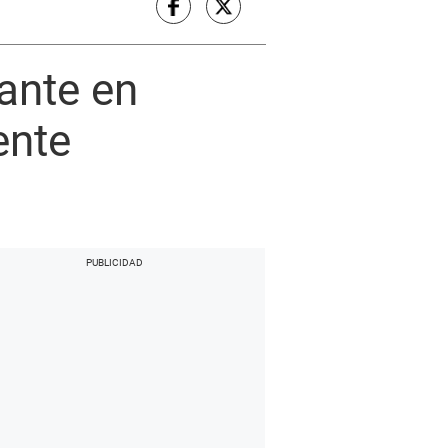
ante en
ente