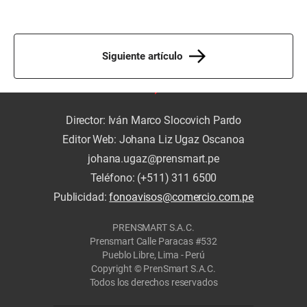
Siguiente artículo
Director: Iván Marco Slocovich Pardo
Editor Web: Johana Liz Ugaz Oscanoa
johana.ugaz@prensmart.pe
Teléfono: (+511) 311 6500
Publicidad:
fonoavisos@comercio.com.pe
PRENSMART S.A.C.
Prensmart Calle Paracas #532
Pueblo Libre, Lima - Perú
Copyright © PrenSmart S.A.C.
Todos los derechos reservados