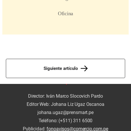
Siguiente artículo
Director: Iván Marco Slocovich Pardo
Editor Web: Johana Liz Ugaz Oscanoa
johana.ugaz@prensmart.pe
Teléfono: (+511) 311 6500
Publicidad:
fonoavisos@comercio.com.pe