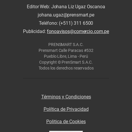
Editor Web: Johana Liz Ugaz Oscanoa
johana.ugaz@prensmart.pe
Teléfono: (+511) 311 6500
Publicidad:
fonoavisos@comercio.com.pe
PRENSMART S.A.C.
Prensmart Calle Paracas #532
Pueblo Libre, Lima - Perú
Copyright © PrenSmart S.A.C.
Todos los derechos reservados
Términos y Condiciones
Política de Privacidad
Politica de Cookies