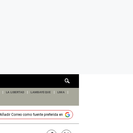
Cuadro
de
búsqueda
LA LIBERTAD
LAMBAYEQUE
LIMA
Añadir
Correo
como fuente preferida en