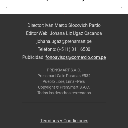
Director: Iván Marco Slocovich Pardo
Editor Web: Johana Liz Ugaz Oscanoa
johana.ugaz@prensmart.pe
Teléfono: (+511) 311 6500
Publicidad:
fonoavisos@comercio.com.pe
PRENSMART S.A.C.
Prensmart Calle Paracas #532
Pueblo Libre, Lima - Perú
Copyright © PrenSmart S.A.C.
Todos los derechos reservados
Términos y Condiciones