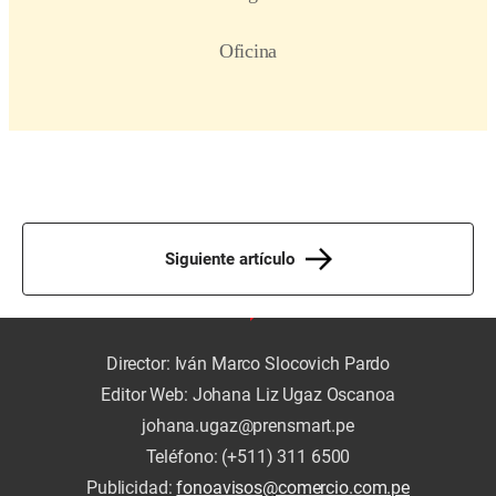
Siguiente artículo
Director: Iván Marco Slocovich Pardo
Editor Web: Johana Liz Ugaz Oscanoa
johana.ugaz@prensmart.pe
Teléfono: (+511) 311 6500
Publicidad:
fonoavisos@comercio.com.pe