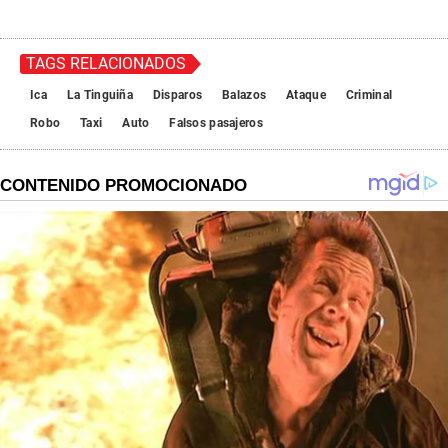
TAGS RELACIONADOS
Ica
La Tinguiña
Disparos
Balazos
Ataque
Criminal
Robo
Taxi
Auto
Falsos pasajeros