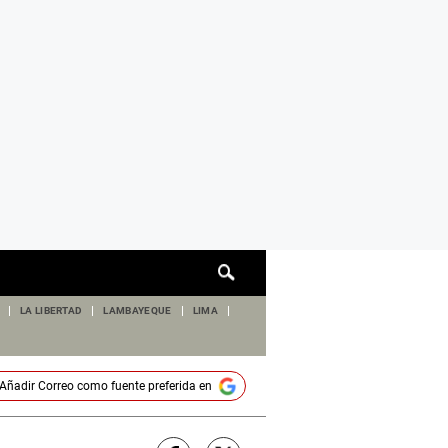
Cuadro
de
búsqueda
LA LIBERTAD
LAMBAYEQUE
LIMA
Añadir
Correo
como fuente preferida en