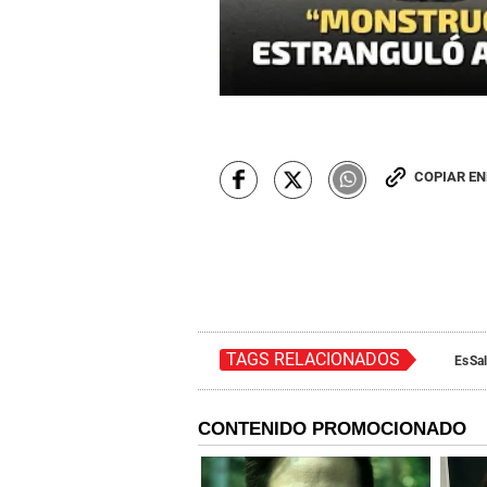
COPIAR E
TAGS RELACIONADOS
EsSa