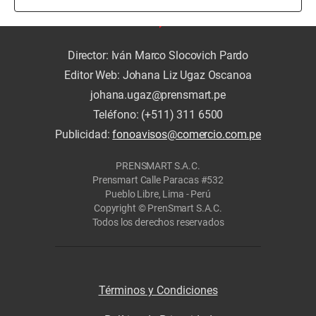
Director: Iván Marco Slocovich Pardo
Editor Web: Johana Liz Ugaz Oscanoa
johana.ugaz@prensmart.pe
Teléfono: (+511) 311 6500
Publicidad:
fonoavisos@comercio.com.pe
PRENSMART S.A.C.
Prensmart Calle Paracas #532
Pueblo Libre, Lima - Perú
Copyright © PrenSmart S.A.C.
Todos los derechos reservados
Términos y Condiciones