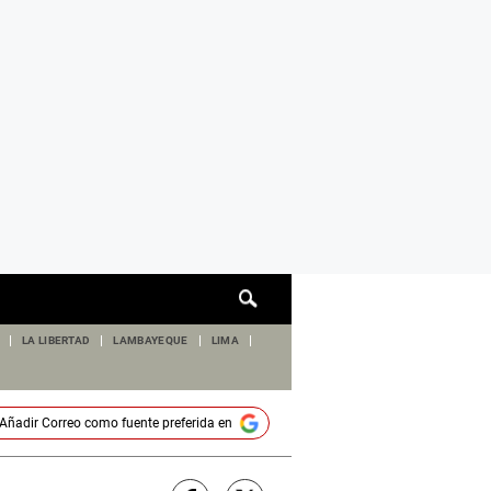
Cuadro
de
búsqueda
LA LIBERTAD
LAMBAYEQUE
LIMA
Añadir
Correo
como fuente preferida en