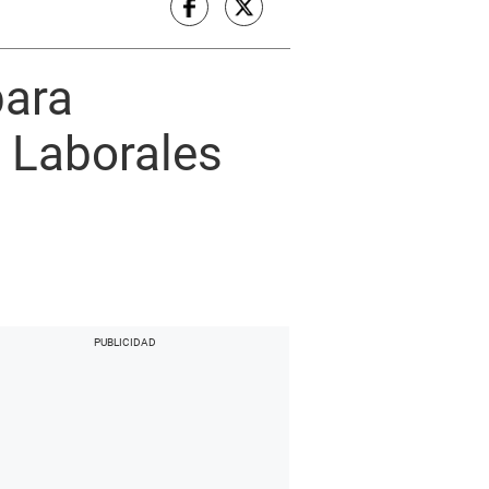
para
s Laborales