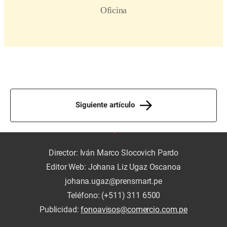
Siguiente artículo
Director: Iván Marco Slocovich Pardo
Editor Web: Johana Liz Ugaz Oscanoa
johana.ugaz@prensmart.pe
Teléfono: (+511) 311 6500
Publicidad:
fonoavisos@comercio.com.pe